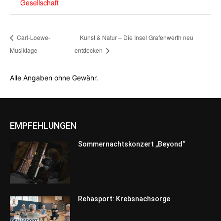
Gesellschaft
Carl-Loewe-
Kunst & Natur – Die Insel Grafenwerth neu
Musiktage
entdecken
Alle Angaben ohne Gewähr.
EMPFEHLUNGEN
Sommernachtskonzert „Beyond“
Rehasport: Krebsnachsorge