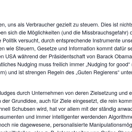
uns als Verbraucher gezielt zu steuern. Dies ist nicht
ben sich die Möglichkeiten (und die Missbrauchsgefahr)
ie Politik versucht, durch entsprechende Instrumente uns
n wie Steuern, Gesetze und Information kommt dafür se
den USA während der Präsidentschaft von Barack Obama,
tliches Nudging muss freilich immer „Nudging for good“ 
n) und ist strengen Regeln des „Guten Regierens“ unte
dges durch Unternehmen von deren Zielsetzung und et
der Grundidee, auch für Ziele eingesetzt, die rein komm
schnell Schubsen wird, hat vor allem mit der ständig an
umenten und immer intelligenter werdenden Algorithme
 noch nie dagewesene, personalisierte Manipulationsmög