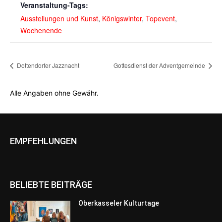
Veranstaltung-Tags:
Ausstellungen und Kunst
,
Königswinter
,
Topevent
,
Wochenende
Dottendorfer Jazznacht
Gottesdienst der Adventgemeinde
Alle Angaben ohne Gewähr.
EMPFEHLUNGEN
BELIEBTE BEITRÄGE
Oberkasseler Kulturtage