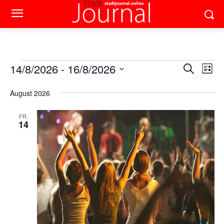
Veranstaltungen
14/8/2026
 - 
16/8/2026
Ver
Verans
Suche
Liste
Ans
Datum
Suche
wählen.
August 2026
Nav
und
FR.
14
Ansich
Naviga