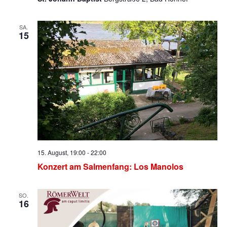
SA.
15
15. August, 19:00
-
22:00
Konzert am Salmenfang: Los Manolos
SO.
16