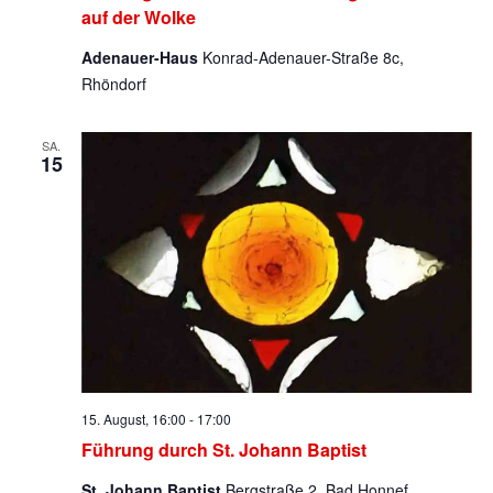
auf der Wolke
Adenauer-Haus
Konrad-Adenauer-Straße 8c,
Rhöndorf
SA.
15
15. August, 16:00
-
17:00
Führung durch St. Johann Baptist
St. Johann Baptist
Bergstraße 2, Bad Honnef