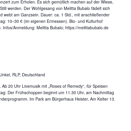
onzert zum Erholen. Es sich gemütlich machen auf der Wiese,
 Still werden. Der Wohlgesang von Melitta Bubalo fädelt sich
nd webt am Ganzsein. Dauer: ca. 1 Std., mit anschließender
itrag: 10–30 € (im eigenen Ermessen). Bio- und Kulturhof
nfos/Anmeldung: Melitta Bubalo; https://melittabubalo.de
 Unkel, RLP, Deutschland
g. Ab 20 Uhr Livemusik mit „Roses of Remedy“, für Speisen
tag: Der Frühschoppen beginnt um 11.30 Uhr, am Nachmittag
inderprogramm. Im Park am Bürgerhaus Heister, Am Kelter 13.