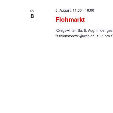
8. August, 11:00
-
18:00
SA.
8
Flohmarkt
Königswinter. Sa, 8. Aug. In der g
fashionstorexxl@web.de. 10 € pro St