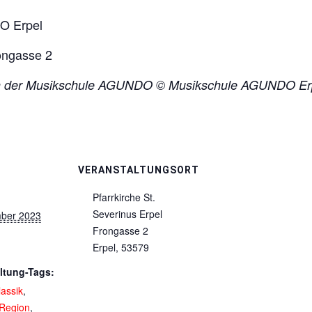
O Erpel
rongasse 2
von der Musikschule AGUNDO © Musikschule AGUNDO Er
VERANSTALTUNGSORT
Pfarrkirche St.
Severinus Erpel
ber 2023
Frongasse 2
Erpel
,
53579
ltung-Tags:
lassik
,
Region
,