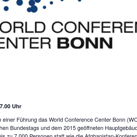
17.00 Uhr
n einer Führung das World Conference Center Bonn (W
chen Bundestags und dem 2015 geöffneten Hauptgebäud
 bis zu 7.000 Personen statt wie die Afghanistan-Konfer