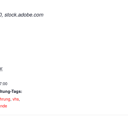
0, stock.adobe.com
ar
7:00
ltung-Tags:
hrung
,
vhs
,
nde