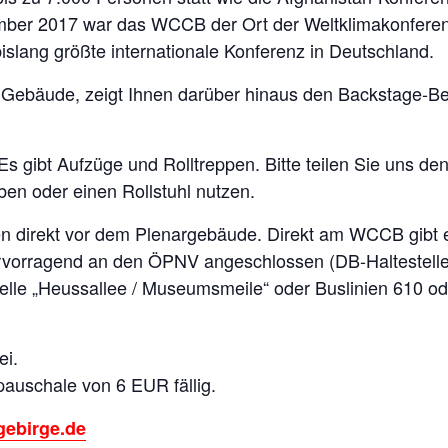
ber 2017 war das WCCB der Ort der Weltklimakonferen
slang größte internationale Konferenz in Deutschland.
e Gebäude, zeigt Ihnen darüber hinaus den Backstage-Be
Es gibt Aufzüge und Rolltreppen. Bitte teilen Sie uns d
en oder einen Rollstuhl nutzen.
ßen direkt vor dem Plenargebäude. Direkt am WCCB gibt 
 hervorragend an den ÖPNV angeschlossen (DB-Halteste
elle „Heussallee / Museumsmeile“ oder Buslinien 610 od
ei.
auschale von 6 EUR fällig.
gebirge.de