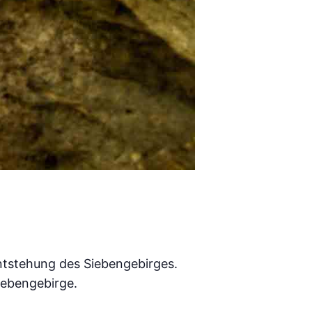
ntstehung des Siebengebirges.
iebengebirge.