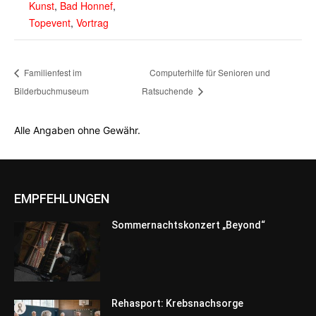
Kunst
,
Bad Honnef
,
Topevent
,
Vortrag
Familienfest im
Computerhilfe für Senioren und
Bilderbuchmuseum
Ratsuchende
Alle Angaben ohne Gewähr.
EMPFEHLUNGEN
Sommernachtskonzert „Beyond“
Rehasport: Krebsnachsorge