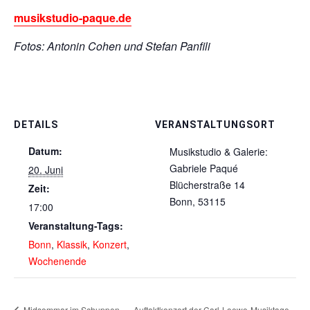
musikstudio-paque.de
Fotos: Antonin Cohen und Stefan Panfili
DETAILS
VERANSTALTUNGSORT
Datum:
Musikstudio & Galerie:
Gabriele Paqué
20. Juni
Blücherstraße 14
Zeit:
Bonn
,
53115
17:00
Veranstaltung-Tags:
Bonn
,
Klassik
,
Konzert
,
Wochenende
Midsommar im Schuppen
Auftaktkonzert der Carl-Loewe-Musiktage