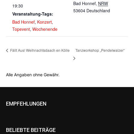
Bad Honnef
,
NRW
19:30
53604
Deutschland
Veranstaltung-Tags:
Bad Honnef
,
Konzert
,
Topevent
,
Wochenende
Fällt Aus! Weihnachtsdaach en Kölle
Tanzworkshop „Pendelwalzer“
Alle Angaben ohne Gewähr.
EMPFEHLUNGEN
BELIEBTE BEITRÄGE