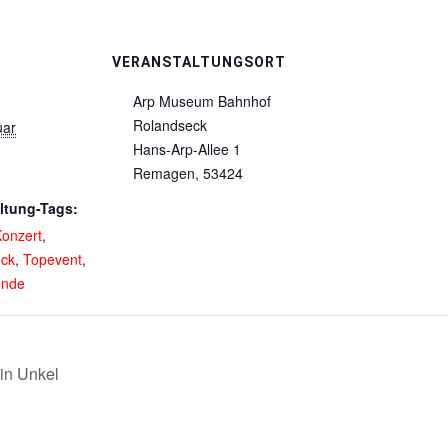
VERANSTALTUNGSORT
Arp Museum Bahnhof
Rolandseck
uar
Hans-Arp-Allee 1
Remagen
,
53424
ltung-Tags:
onzert
,
eck
,
Topevent
,
nde
in Unkel