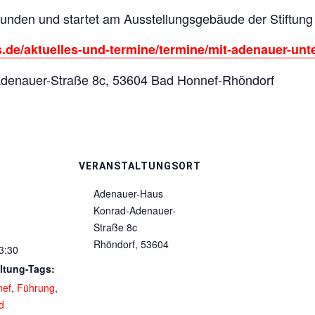
unden und startet am Ausstellungsgebäude der Stiftun
s.de/aktuelles-und-termine/termine/mit-adenauer-un
denauer-Straße 8c, 53604 Bad Honnef-Rhöndorf
VERANSTALTUNGSORT
Adenauer-Haus
Konrad-Adenauer-
Straße 8c
Rhöndorf
,
53604
3:30
ltung-Tags:
nef
,
Führung
,
nd