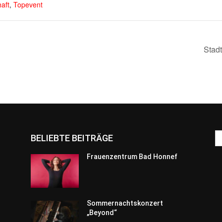
aft
,
Topevent
Stad
BELIEBTE BEITRÄGE
Frauenzentrum Bad Honnef
Sommernachtskonzert
„Beyond“