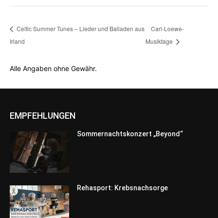
Celtic Summer Tunes – Lieder und Balladen aus
Carl-Loewe-
Irland
Musiktage
Alle Angaben ohne Gewähr.
EMPFEHLUNGEN
Sommernachtskonzert „Beyond“
Rehasport: Krebsnachsorge