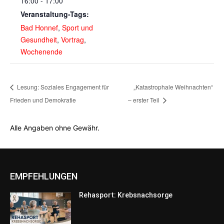
16:00 - 17:00
Veranstaltung-Tags:
Bad Honnef
,
Sport und
Gesundheit
,
Vortrag
,
Wochenende
Lesung: Soziales Engagement für
„Katastrophale Weihnachten“
Frieden und Demokratie
– erster Teil
Alle Angaben ohne Gewähr.
EMPFEHLUNGEN
Rehasport: Krebsnachsorge