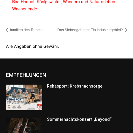
Bad Honnef
,
Königswinter
,
Wandern und Natur erleben
,
Wochenende
Inmitten des Trubels
Das Siebengebirge: Ein Industriegebiet?
Alle Angaben ohne Gewähr.
EMPFEHLUNGEN
Rehasport: Krebsnachsorge
Sommernachtskonzert „Beyond“