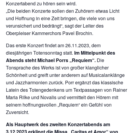
Konzertabend zu hören sein wird.
„Die beiden Konzerte sollen den Zuhörern etwas Licht
und Hoffnung in eine Zeit bringen, die viele von uns
verunsichert und bedrängt“, sagt der Leiter des
Oberpleiser Kammerchors Pavel Brochin.
Das erste Konzert findet am 26.11.2023, dem
diesjährigen Totensonntag statt.
Im Mittelpunkt des
Abends steht Michael Porrs „Requiem“.
Die
Tonsprache des Werks ist von großer klanglicher
Schönheit und greift unter anderem auf Musicalanklänge
und Jazzharmonien zurück. Porr ergänzt das klassische
Latein des Totengedenkens um Textpassagen von Rainer
Maria Rilke und Novalis und vermittelt den Hörern mit
seinem hoffnungsvollen „Requiem“ ein Gefühl von
Zuversicht.
Als Hauptwerk des zweiten Konzertabends am
3.12.2023 erklingt die Missa „Caritas et Amor“ von