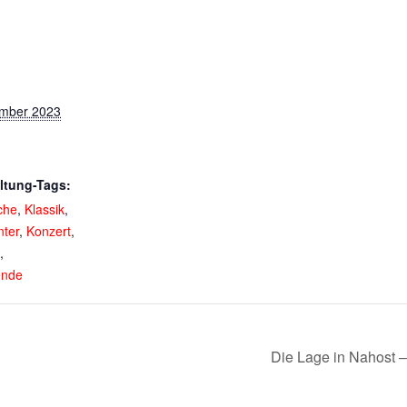
ember 2023
ltung-Tags:
che
,
Klassik
,
nter
,
Konzert
,
,
nde
Die Lage in Nahost 