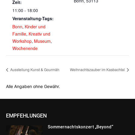
Bonn
,
53113
Zeit:
11:00 - 18:00
Veranstaltung-Tags:
Bonn
,
Kinder und
Familie
,
Kreativ und
Workshop
,
Museum
,
Wochenende
Ausstellung Kunst & Gourmäh
Weihnachtszauber im Kasbachtal
Alle Angaben ohne Gewähr.
EMPFEHLUNGEN
Sommernachtskonzert „Beyond“