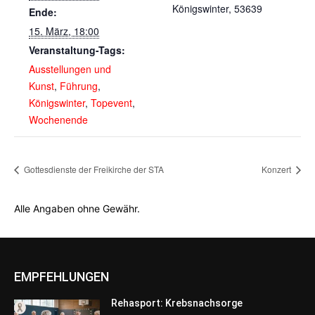
Königswinter
,
53639
Ende:
15. März, 18:00
Veranstaltung-Tags:
Ausstellungen und
Kunst
,
Führung
,
Königswinter
,
Topevent
,
Wochenende
Gottesdienste der Freikirche der STA
Konzert
Alle Angaben ohne Gewähr.
EMPFEHLUNGEN
Rehasport: Krebsnachsorge