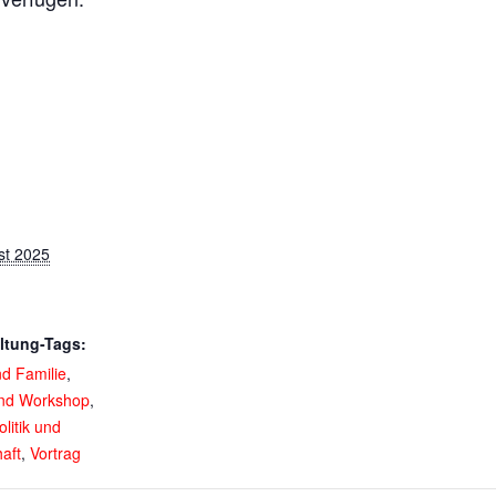
st 2025
ltung-Tags:
nd Familie
,
und Workshop
,
olitik und
aft
,
Vortrag