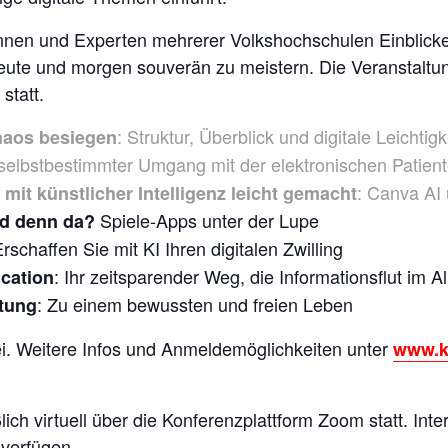
nen und Experten mehrerer Volkshochschulen Einblicke
eute und morgen souverän zu meistern. Die Veranstaltun
statt.
: Struktur, Überblick und digitale Leichtigk
haos besiegen
r selbstbestimmter Umgang mit der elektronischen Patien
: Canva AI
mit künstlicher Intelligenz leicht gemacht
Spiele-Apps unter der Lupe
nd denn da?
Erschaffen Sie mit KI Ihren digitalen Zwilling
: Ihr zeitsparender Weg, die Informationsflut im A
ication
: Zu einem bewussten und freien Leben
utung
ei. Weitere Infos und Anmeldemöglichkeiten unter
www.k
lich virtuell über die Konferenzplattform Zoom statt. In
verfügen.